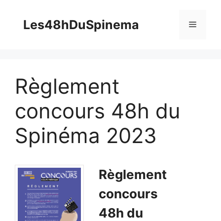
Aller
au
Les48hDuSpinema
Menu
contenu
Règlement
concours 48h du
Spinéma 2023
Règlement
concours
48h du